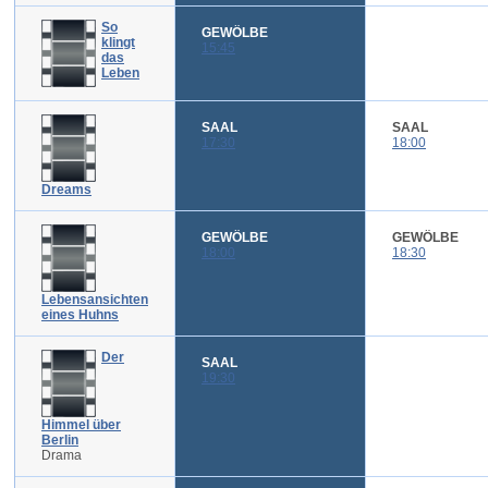
So
GEWÖLBE
klingt
15:45
das
Leben
SAAL
SAAL
17:30
18:00
Dreams
GEWÖLBE
GEWÖLBE
18:00
18:30
Lebensansichten
eines Huhns
Der
SAAL
19:30
Himmel über
Berlin
Drama