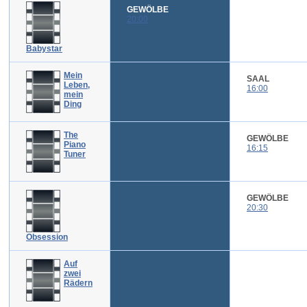
GEWÖLBE
20:00
Babystar
Mein
SAAL
Leben,
16:00
mein
Ding
The
GEWÖLBE
Piano
16:15
Tuner
GEWÖLBE
20:30
Obsession
Auf
zwei
Rädern