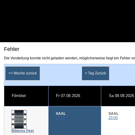
Fehler
Die Vorstellung konnte nicht geladen werden, möglicherweise liegt ein Fehler vor
<< Woche zurück
< Tag Zurück
Filmtitel
Fr 07.08.2026
Sa 08.08.2026
SAAL
SAAL
15:15
20:00
Bitteres Fest