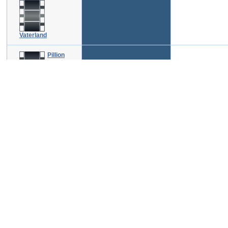
Vaterland
Pillion
FSK: 16
What a
Feeling
Die
Dohnal
FSK: 12
Herrenjahre