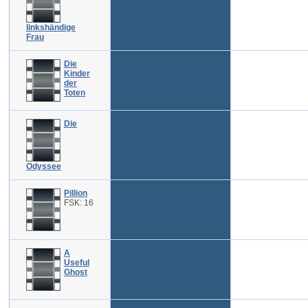
linkshändige
Frau
Die
Kinder
der
Toten
Die
Odyssee
Pillion
FSK: 16
A
Useful
Ghost