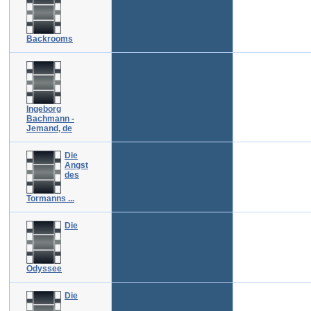
Backrooms
Ingeborg
Bachmann -
Jemand, de
Die
Angst
des
Tormanns ...
Die
Odyssee
Die